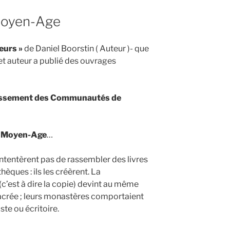
Moyen-Age
eurs »
de Daniel Boorstin ( Auteur )- que
t auteur a publié des ouvrages
rgissement des Communautés de
au Moyen-Age
…
ntentèrent pas de rassembler des livres
èques : ils les créèrent. La
s (c’est à dire la copie) devint au même
 sacrée ; leurs monastères comportaient
te ou écritoire.