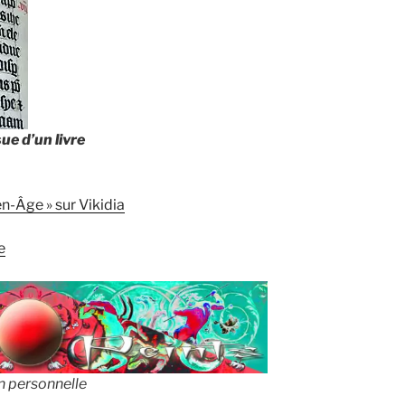
sue d’un livre
n-Âge » sur Vikidia
e
n personnelle