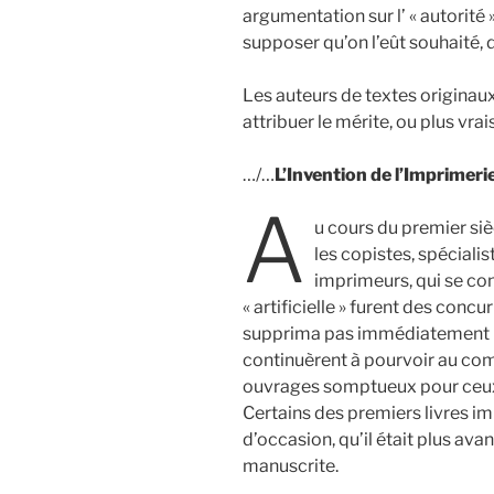
argumentation sur l’ « autorité 
supposer qu’on l’eût souhaité, d
Les auteurs de textes originaux
attribuer le mérite, ou plus vra
…/…
L’Invention de l’Imprimeri
A
u cours du premier sièc
les copistes, spécialist
imprimeurs, qui se con
« artificielle » furent des conc
supprima pas immédiatement le 
continuèrent à pourvoir au co
ouvrages somptueux pour ceux 
Certains des premiers livres i
d’occasion, qu’il était plus a
manuscrite.