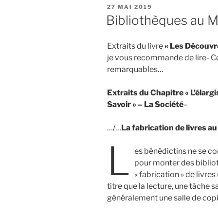
27 MAI 2019
Bibliothèques au 
Extraits du livre
« Les Découvr
je vous recommande de lire- Ce
remarquables…
Extraits du Chapitre « L’éla
Savoir » – La Société
–
…/…
La fabrication de livres 
L
es bénédictins ne se co
pour monter des biblioth
« fabrication » de livre
titre que la lecture, une tâche
généralement une salle de copis