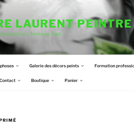
RE LAURENT PEINTRE
 décoratrice – Trompes-l'œil
rphoses
Galerie des décors peints
Formation professio
Contact
Boutique
Panier
MPRIMÉ