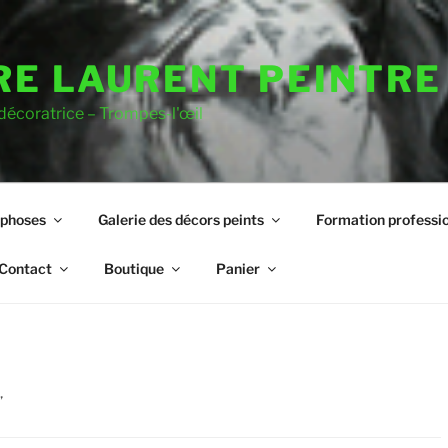
RE LAURENT PEINTRE
 décoratrice – Trompes-l'œil
rphoses
Galerie des décors peints
Formation professio
Contact
Boutique
Panier
”