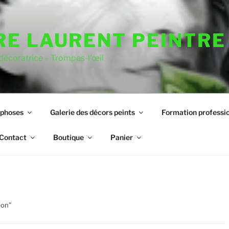
RE LAURENT PEINTRE
 décoratrice – Trompes-l'œil
rphoses
Galerie des décors peints
Formation professio
Contact
Boutique
Panier
ion”