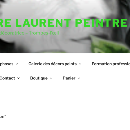
RE LAURENT PEINTRE
 décoratrice – Trompes-l'œil
rphoses
Galerie des décors peints
Formation professio
Contact
Boutique
Panier
ion”